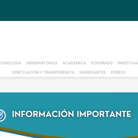
ECNOLOGÍA
OBSERVATORIOS
ACADÉMICA
POSGRADO
INVESTIGA
VINCULACIÓN Y TRANSFERENCIA
INGRESANTES
EGRESO